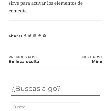
sirve para activar los elementos de
comedia.
Share:
Post
PREVIOUS
PREVIOUS POST
NEXT
NEXT POST
POST:
POST:
Belleza oculta
Mine
BELLEZA
MINE
OCULTA
navigation
¿Buscas algo?
Buscar: