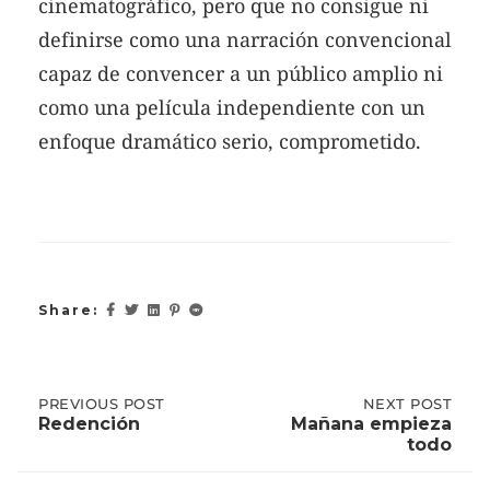
cinematográfico, pero que no consigue ni
definirse como una narración convencional
capaz de convencer a un público amplio ni
como una película independiente con un
enfoque dramático serio, comprometido.
Share:
Post
PREVIOUS
PREVIOUS POST
NEXT
NEXT POST
POST:
POST:
Redención
Mañana empieza
REDENCIÓN
MAÑANA
todo
EMPIEZA
navigation
TODO