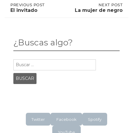
Post
PREVIOUS
PREVIOUS POST
NEXT
NEXT POST
POST:
POST:
El invitado
La mujer de negro
EL
LA
INVITADO
MUJER
navigation
DE
NEGRO
¿Buscas algo?
Buscar:
Twitter
Facebook
Spotify
YouTube