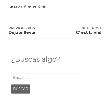
Share:
Post
PREVIOUS
PREVIOUS POST
NEXT
NEXT POST
POST:
POST:
Déjate llevar
C’ est la vie!
DÉJATE
C’
LLEVAR
EST
navigation
LA
VIE!
¿Buscas algo?
Buscar: