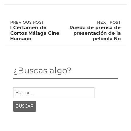
Post
PREVIOUS
PREVIOUS POST
NEXT
NEXT POST
POST:
POST:
I Certamen de
Rueda de prensa de
I
RUEDA
Cortos Málaga Cine
presentación de la
CERTAMEN
DE
navigation
Humano
película No
DE
PRENSA
CORTOS
DE
MÁLAGA
PRESENTACIÓN
CINE
DE
HUMANO
LA
PELÍCULA
¿Buscas algo?
NO
Buscar: