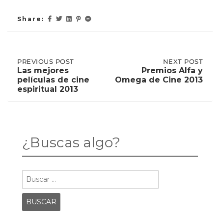
Share:
Post
PREVIOUS
PREVIOUS POST
NEXT
NEXT POST
POST:
POST:
Las mejores
Premios Alfa y
LAS
PREMIOS
películas de cine
Omega de Cine 2013
MEJORES
ALFA
navigation
espiritual 2013
PELÍCULAS
Y
DE
OMEGA
CINE
DE
ESPIRITUAL
CINE
2013
2013
¿Buscas algo?
Buscar: