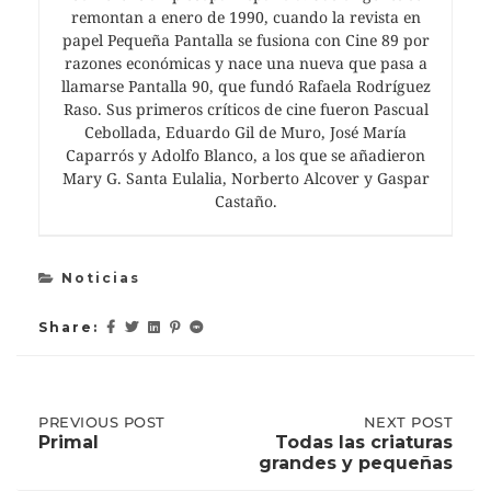
remontan a enero de 1990, cuando la revista en
papel Pequeña Pantalla se fusiona con Cine 89 por
razones económicas y nace una nueva que pasa a
llamarse Pantalla 90, que fundó Rafaela Rodríguez
Raso. Sus primeros críticos de cine fueron Pascual
Cebollada, Eduardo Gil de Muro, José María
Caparrós y Adolfo Blanco, a los que se añadieron
Mary G. Santa Eulalia, Norberto Alcover y Gaspar
Castaño.
Noticias
Share:
Post
PREVIOUS
PREVIOUS POST
NEXT
NEXT POST
POST:
POST:
Primal
Todas las criaturas
PRIMAL
TODAS
grandes y pequeñas
LAS