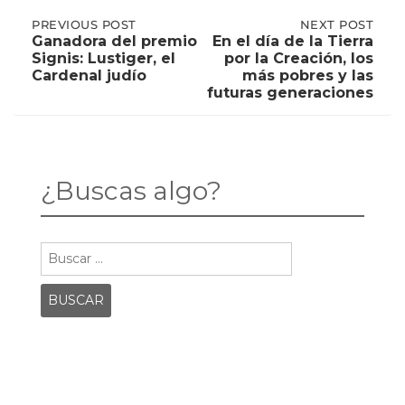
Post
PREVIOUS
PREVIOUS POST
NEXT
NEXT POST
POST:
POST:
Ganadora del premio
En el día de la Tierra
GANADORA
EN
Signis: Lustiger, el
por la Creación, los
DEL
EL
navigation
Cardenal judío
más pobres y las
PREMIO
DÍA
futuras generaciones
SIGNIS:
DE
LUSTIGER,
LA
EL
TIERRA
CARDENAL
POR
JUDÍO
LA
CREACIÓN,
¿Buscas algo?
LOS
MÁS
POBRES
Y
LAS
Buscar:
FUTURAS
GENERACIONES