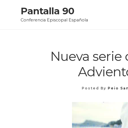
Skip
Pantalla 90
to
Conferencia Episcopal Española
content
Nueva serie c
Advient
Posted By
Peio Sa