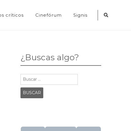
Search
s críticos
Cinefórum
Signis
Icon
¿Buscas algo?
Buscar: