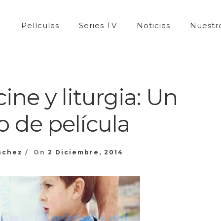
Películas
Series TV
Noticias
Nuestro
ine y liturgia: Un
o de película
nchez
On
2 Diciembre, 2014