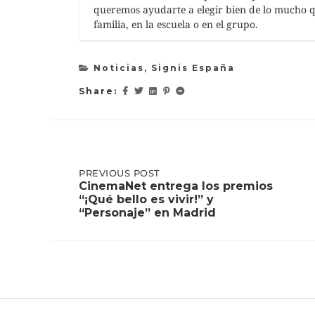
queremos ayudarte a elegir bien de lo mucho qu
familia, en la escuela o en el grupo.
Noticias
,
Signis España
Share:
Post
PREVIOUS
PREVIOUS POST
POST:
CinemaNet entrega los premios
CINEMANET
“¡Qué bello es vivir!” y
ENTREGA
navigation
“Personaje” en Madrid
LOS
PREMIOS
“¡QUÉ
BELLO
ES
VIVIR!”
Y
“PERSONAJE”
EN