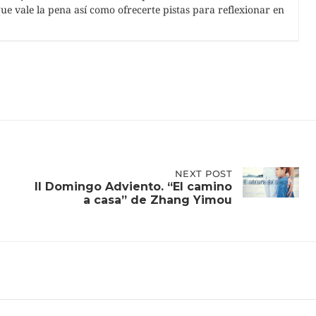
e vale la pena así como ofrecerte pistas para reflexionar en
NEXT
NEXT POST
POST:
II Domingo Adviento. “El camino
II
a casa” de Zhang Yimou
DOMINGO
ADVIENTO.
“EL
CAMINO
A
CASA”
DE
ZHANG
YIMOU