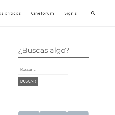
Search
s críticos
Cinefórum
Signis
Icon
¿Buscas algo?
Buscar: