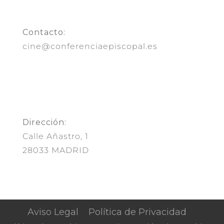
Contacto:
cine@conferenciaepiscopal.es
Dirección:
Calle Añastro, 1
28033 MADRID
Aviso Legal
Política de Privacidad