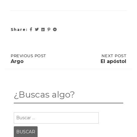
Share:
Post
PREVIOUS
PREVIOUS POST
NEXT
NEXT POST
POST:
POST:
Argo
El apóstol
ARGO
EL
APÓSTOL
navigation
¿Buscas algo?
Buscar: