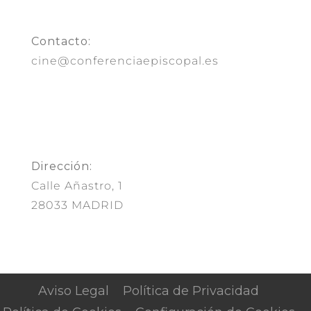
Contacto:
cine@conferenciaepiscopal.es
Dirección:
Calle Añastro, 1
28033 MADRID
Aviso Legal
Política de Privacidad