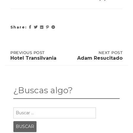
Share:
Post
PREVIOUS
PREVIOUS POST
NEXT
NEXT POST
POST:
POST:
Hotel Transilvania
Adam Resucitado
HOTEL
ADAM
TRANSILVANIA
RESUCITADO
navigation
¿Buscas algo?
Buscar: