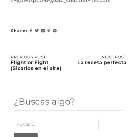
Share:
Post
PREVIOUS
PREVIOUS POST
NEXT
NEXT POST
POST:
POST:
Flight or Fight
La receta perfecta
FLIGHT
LA
(Sicarios en el aire)
OR
RECETA
navigation
FIGHT
PERFECTA
(SICARIOS
EN
EL
AIRE)
¿Buscas algo?
Buscar: