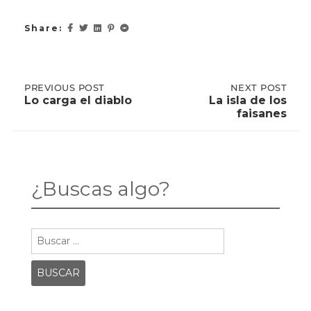
Share:
Post
PREVIOUS
PREVIOUS POST
NEXT
NEXT POST
POST:
POST:
Lo carga el diablo
La isla de los
LO
LA
faisanes
CARGA
ISLA
navigation
EL
DE
DIABLO
LOS
FAISANES
¿Buscas algo?
Buscar: