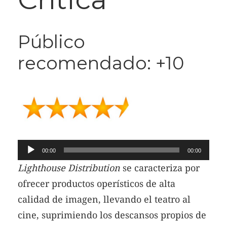
Público
recomendado: +10
Reproductor
00:00
00:00
de
Lighthouse Distribution
se caracteriza por
audio
ofrecer productos operísticos de alta
calidad de imagen, llevando el teatro al
cine, suprimiendo los descansos propios de