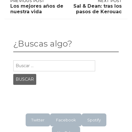
Post
PREVIOUS
PREVIOUS POST
NEXT
NEXT POST
POST:
POST:
Los mejores años de
Sal & Dean: tras los
LOS
SAL
nuestra vida
pasos de Kerouac
MEJORES
&
navigation
AÑOS
DEAN:
DE
TRAS
NUESTRA
LOS
VIDA
PASOS
DE
¿Buscas algo?
KEROUAC
Buscar:
Twitter
Facebook
Spotify