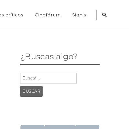
Search
s críticos
Cinefórum
Signis
Icon
¿Buscas algo?
Buscar: