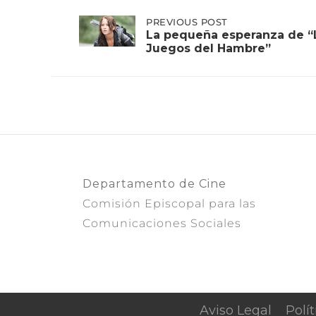
Post
PREVIOUS
PREVIOUS POST
POST:
La pequeña esperanza de “
LA
Juegos del Hambre”
PEQUEÑA
navigation
ESPERANZA
DE
“LOS
JUEGOS
DEL
HAMBRE”
Departamento de Cine
Comisión Episcopal para las
Comunicaciones Sociales
Aviso Legal
Polí