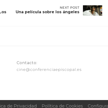
NEXT
NEXT POST
POST:
Los
Una película sobre los ángeles
UNA
PELÍCULA
SOBRE
LOS
ÁNGELES
Contacto:
cine@conferenciaepiscopal.es
tica de Privacidad
Política de Cookies
Configur