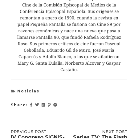
Cine de la Comisión Episcopal de Medios de la
Conferencia Episcopal Española. Sus orígenes se
remontan a enero de 1990, cuando la revista en
papel Pequeña Pantalla se fusiona con Cine 89 por
razones económicas y nace una nueva que pasa a
llamarse Pantalla 90, que fundó Rafaela Rodríguez
Raso. Sus primeros críticos de cine fueron Pascual
Cebollada, Eduardo Gil de Muro, José María
Caparrós y Adolfo Blanco, a los que se añadieron
Mary G. Santa Eulalia, Norberto Alcover y Gaspar
Castaño.
Noticias
Share:
Post
PREVIOUS
PREVIOUS POST
NEXT
NEXT POST
POST:
POST:
IV Congreso SIGNIS-
Series TV: The Flash