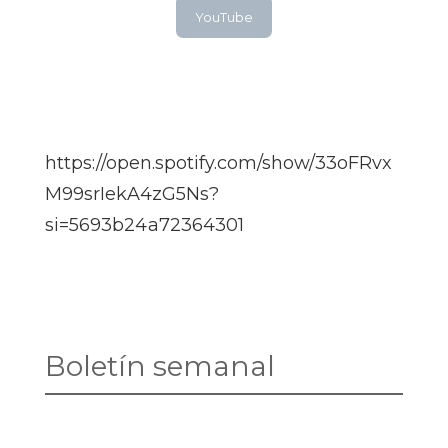
YouTube
https://open.spotify.com/show/33oFRvx
M99srIekA4zG5Ns?
si=5693b24a72364301
Boletín semanal