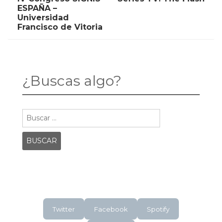
IV
SERIES
ESPAÑA –
CONGRESO
TV:
navigation
Universidad
SIGNIS-
THE
Francisco de Vitoria
ESPAÑA
FLASH
–
UNIVERSIDAD
FRANCISCO
DE
VITORIA
¿Buscas algo?
Buscar:
Twitter
Facebook
Spotify