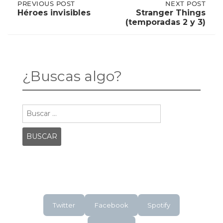
Post
PREVIOUS
PREVIOUS POST
NEXT
NEXT POST
POST:
POST:
Héroes invisibles
Stranger Things
HÉROES
STRANGER
(temporadas 2 y 3)
INVISIBLES
THINGS
navigation
(TEMPORADAS
2
Y
3)
¿Buscas algo?
Buscar:
Twitter
Facebook
Spotify