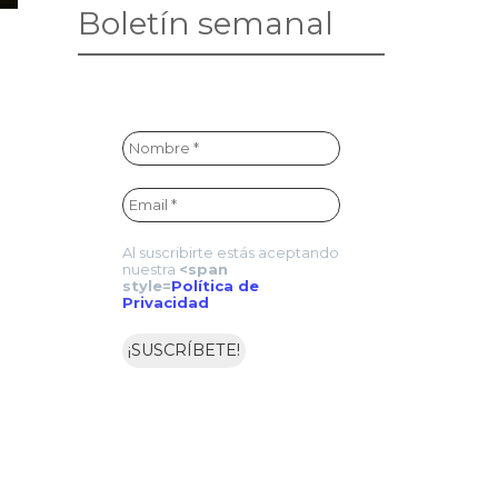
Boletín semanal
Al suscribirte estás aceptando
nuestra
<span
style=
Política de
Privacidad