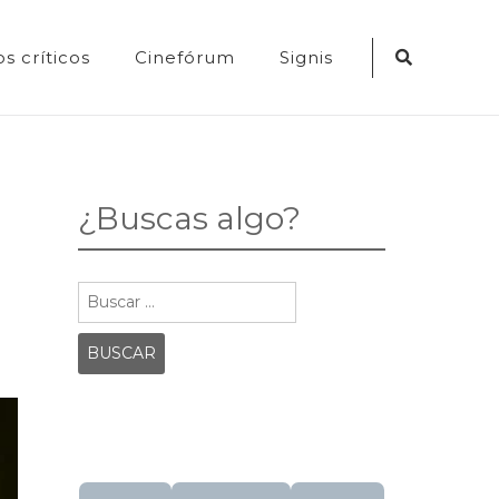
Search
s críticos
Cinefórum
Signis
Icon
¿Buscas algo?
Buscar: