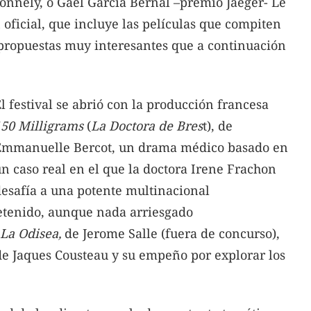
onnely, o Gael García Bernal –premio Jaeger- Le
 oficial, que incluye las películas que compiten
 propuestas muy interesantes que a continuación
l festival se abrió con la producción francesa
150 Milligrams
(
La Doctora de Bres
t), de
Emmanuelle Bercot, un drama médico basado en
n caso real en el que la doctora Irene Frachon
esafía a una potente multinacional
retenido, aunque nada arriesgado
La Odisea,
de Jerome Salle (fuera de concurso),
de Jaques Cousteau y su empeño por explorar los