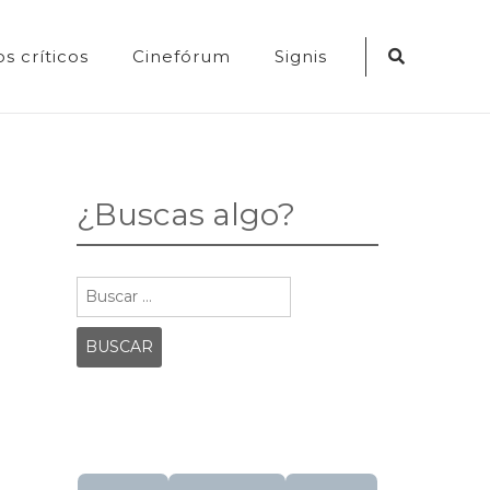
Search
s críticos
Cinefórum
Signis
Icon
¿Buscas algo?
Buscar: