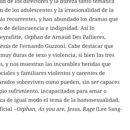
ud de los directores y la dureza tanto temática
n de los adolescentes y la irracionalidad de la
más recurrentes, y han abundado los dramas que
de delincuencia e indignidad. Así lo
eyrafitte,
Orphan
de Arnaud Des Pallieres,
Jesús
de Fernando Guzzoni. Cabe destacar que
uy duras de sexo y violencia, si bien las tres
s, y nos muestran las incurables heridas que
iales y familiares violentos y carentes de
arados sobreviven como pueden, sin ser capaces
opio sufrimiento, incapacitados para amar o
aca de igual modo el tema de la homosexualidad,
icial –
Orphan
,
As you are
,
Jesus
,
Rage
(Lee Sang-