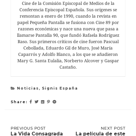
Cine de la Comisión Episcopal de Medios de la
Conferencia Episcopal Española. Sus orígenes se
remontan a enero de 1990, cuando la revista en
papel Pequeña Pantalla se fusiona con Cine 89 por
razones económicas y nace una nueva que pasa a
llamarse Pantalla 90, que fundó Rafaela Rodríguez
Raso. Sus primeros críticos de cine fueron Pascual
Cebollada, Eduardo Gil de Muro, José María
Caparrós y Adolfo Blanco, a los que se añadieron
Mary G. Santa Eulalia, Norberto Alcover y Gaspar
Castaño.
Noticias
,
Signis España
Share:
Post
PREVIOUS
PREVIOUS POST
NEXT
NEXT POST
POST:
POST:
La Vida Consagrada
La película de este