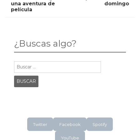
LA
LA
una aventura de
domingo
VIDA
PELÍCULA
navigation
película
CONSAGRADA
DE
UNA
ESTE
AVENTURA
DOMINGO
DE
PELÍCULA
¿Buscas algo?
Buscar:
Twitter
Facebook
Spotify
YouTube