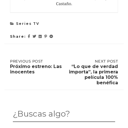
Castaño.
Series TV
Share:
Post
PREVIOUS
PREVIOUS POST
NEXT
NEXT POST
POST:
POST:
Próximo estreno: Las
“Lo que de verdad
PRÓXIMO
“LO
inocentes
importa”, la primera
ESTRENO:
QUE
navigation
película 100%
LAS
DE
benéfica
INOCENTES
VERDAD
IMPORTA”,
LA
PRIMERA
PELÍCULA
100%
¿Buscas algo?
BENÉFICA