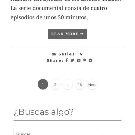
La serie documental consta de cuatro
episodios de unos 50 minutos,
READ MORE
Series TV
Share:
Paginació
1
2
…
16
Next
de
¿Buscas algo?
entradas
Buscar: