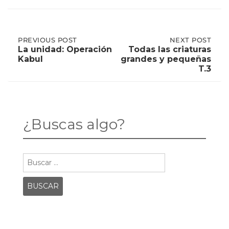
Post
PREVIOUS
PREVIOUS POST
NEXT
NEXT POST
POST:
POST:
La unidad: Operación
Todas las criaturas
LA
TODAS
Kabul
grandes y pequeñas
UNIDAD:
LAS
navigation
T.3
OPERACIÓN
CRIATURAS
KABUL
GRANDES
Y
PEQUEÑAS
T.3
¿Buscas algo?
Buscar: