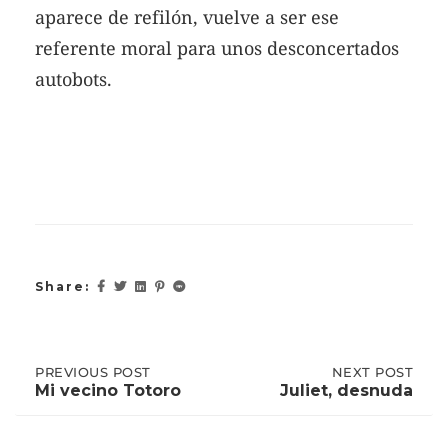
aparece de refilón, vuelve a ser ese
referente moral para unos desconcertados
autobots.
Share:
Post
PREVIOUS
PREVIOUS POST
NEXT
NEXT POST
POST:
POST:
Mi vecino Totoro
Juliet, desnuda
MI
JULIET,
VECINO
DESNUDA
navigation
TOTORO