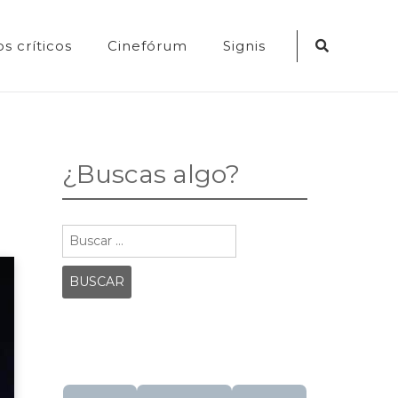
Search
s críticos
Cinefórum
Signis
Icon
¿Buscas algo?
Buscar: