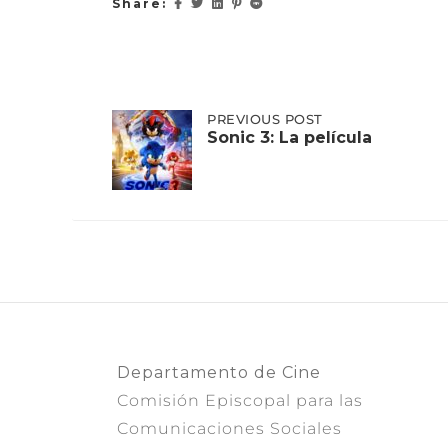
Share:
Post
PREVIOUS
PREVIOUS POST
POST:
Sonic 3: La película
SONIC
3:
navigation
LA
PELÍCULA
Departamento de Cine
Comisión Episcopal para las
Comunicaciones Sociales