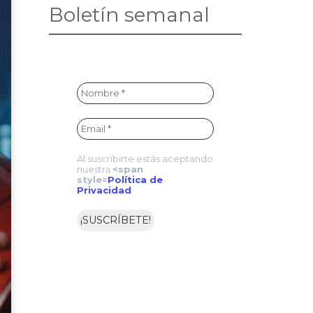
Boletín semanal
Al suscribirte estás aceptando
nuestra
<span
style=
Política de
Privacidad