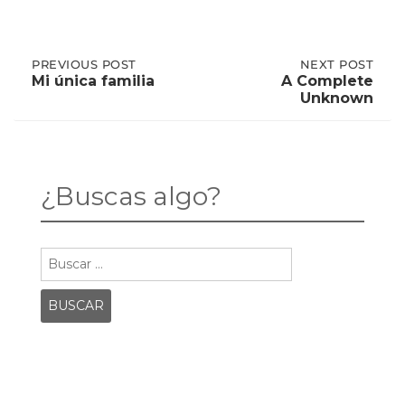
Post
PREVIOUS
PREVIOUS POST
NEXT
NEXT POST
POST:
POST:
Mi única familia
A Complete
MI
A
Unknown
ÚNICA
COMPLETE
navigation
FAMILIA
UNKNOWN
¿Buscas algo?
Buscar: