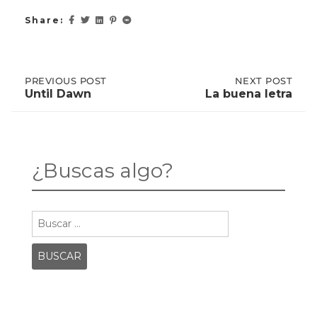
Share:
Post
PREVIOUS
PREVIOUS POST
NEXT
NEXT POST
POST:
POST:
Until Dawn
La buena letra
UNTIL
LA
DAWN
BUENA
navigation
LETRA
¿Buscas algo?
Buscar: