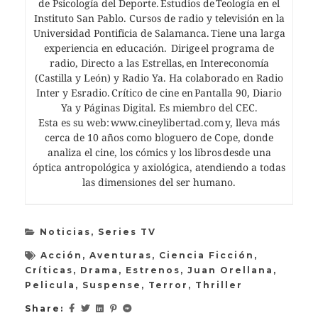
de Psicología del Deporte. Estudios de Teología en el
Instituto San Pablo. Cursos de radio y televisión en la
Universidad Pontificia de Salamanca. Tiene una larga
experiencia en educación. Dirige el programa de
radio, Directo a las Estrellas, en Intereconomía
(Castilla y León) y Radio Ya. Ha colaborado en Radio
Inter y Esradio. Crítico de cine en Pantalla 90, Diario
Ya y Páginas Digital. Es miembro del CEC.
Esta es su web: www.cineylibertad.com y, lleva más
cerca de 10 años como bloguero de Cope, donde
analiza el cine, los cómics y los libros desde una
óptica antropológica y axiológica, atendiendo a todas
las dimensiones del ser humano.
Noticias
,
Series TV
Acción
,
Aventuras
,
Ciencia Ficción
,
Críticas
,
Drama
,
Estrenos
,
Juan Orellana
,
Pelicula
,
Suspense
,
Terror
,
Thriller
Share: