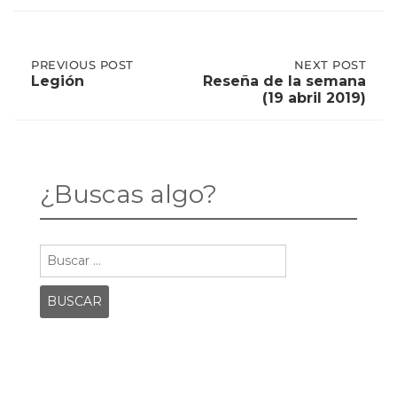
Post
PREVIOUS
PREVIOUS POST
NEXT
NEXT POST
POST:
POST:
Legión
Reseña de la semana
LEGIÓN
RESEÑA
(19 abril 2019)
DE
navigation
LA
SEMANA
(19
ABRIL
2019)
¿Buscas algo?
Buscar: