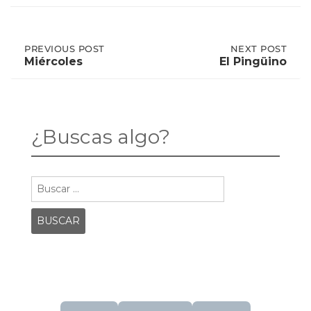
Post
PREVIOUS
PREVIOUS POST
NEXT
NEXT POST
POST:
POST:
Miércoles
El Pingüino
MIÉRCOLES
EL
PINGÜINO
navigation
¿Buscas algo?
Buscar: