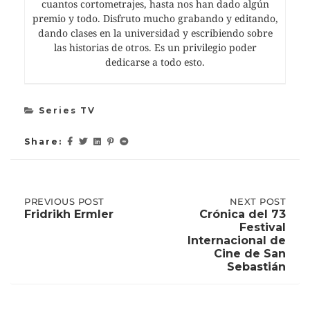
cuantos cortometrajes, hasta nos han dado algún
premio y todo. Disfruto mucho grabando y editando,
dando clases en la universidad y escribiendo sobre
las historias de otros. Es un privilegio poder
dedicarse a todo esto.
Series TV
Share:
Post
PREVIOUS
PREVIOUS POST
NEXT
NEXT POST
POST:
POST:
Fridrikh Ermler
Crónica del 73
FRIDRIKH
CRÓNICA
Festival
ERMLER
DEL
navigation
Internacional de
73
Cine de San
FESTIVAL
Sebastián
INTERNACIONAL
DE
CINE
DE